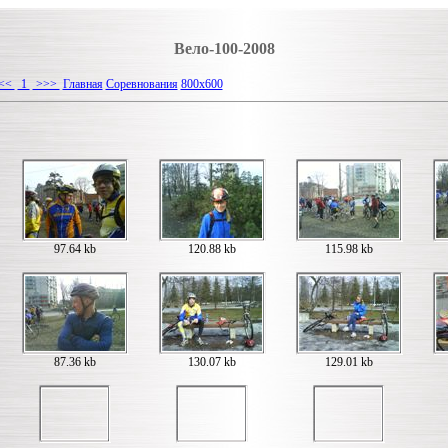
Вело-100-2008
<<
1
>>>
Главная
Соревнования
800х600
97.64 kb
120.88 kb
115.98 kb
87.36 kb
130.07 kb
129.01 kb