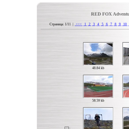
RED FOX Adventu
Страница: 1/11 |
<<<
1
2
3
4
5
6
7
8
9
10
48.84 kb
58.59 kb